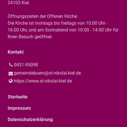
24103 Kiel
Newsletter 06/2025
(PDF | 3.99 MB)
Öffnungszeiten der Offenen Kirche:
Newsletter 05/2024
(PDF | 2.79 MB)
Die Kirche ist montags bis freitags von 10:00 Uhr -
16:00 Uhr, und am Sonnabend von 10:00 - 14:00 Uhr für
Newsletter 07/2025
(PDF | 0.69 MB)
Ihren Besuch geöffnet.
Newsletter 06/2024
(PDF | 1.9 MB)
Kontakt
Newsletter 08/2025
(PDF | 0.69 MB)
Newsletter 08/2024
(PDF | 1.97 MB)
0431-95098
gemeindebuero@​st-nikolai-kiel.​de
Newsletter 09/2025
(PDF | 2.92 MB)
Newsletter 07/2024
(PDF | 1.8 MB)
https://www.​st-nikolai-kiel.​de
Newsletter 10/2025
(PDF | 0.76 MB)
Startseite
Newsletter 10/2024
(PDF | 1.98 MB)
Impressum
Newsletter 11/2025
(PDF | 0.74 MB)
Datenschutzerklärung
Newsletter 09/2024
(PDF | 1.93 MB)